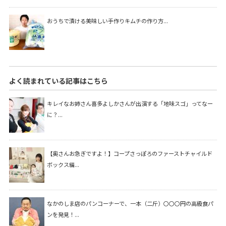
おうちで漬ける美味しい手作りキムチの作り方...
よく読まれている記事はこちら
キレイなお姉さん喜多よしかさんが出演する「地味スゴ」ってなー
に？...
【奥さんお急ぎですよ！】コープさっぽろのファーストチャイルド
ボックス編...
なかのしま店のパンコーナーで、一本（二斤）〇〇〇円の高級食パ
ンを発見！...