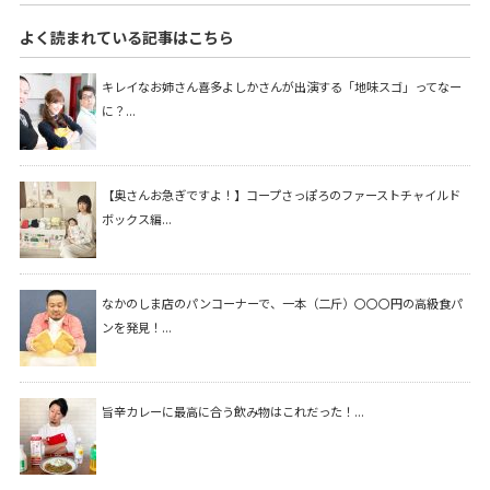
よく読まれている記事はこちら
キレイなお姉さん喜多よしかさんが出演する「地味スゴ」ってなー
に？...
【奥さんお急ぎですよ！】コープさっぽろのファーストチャイルド
ボックス編...
なかのしま店のパンコーナーで、一本（二斤）〇〇〇円の高級食パ
ンを発見！...
旨辛カレーに最高に合う飲み物はこれだった！...