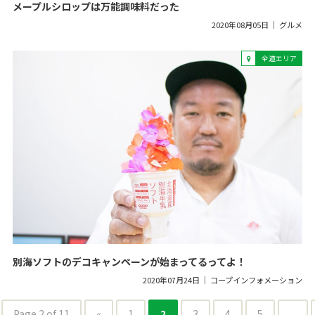
メープルシロップは万能調味料だった
2020年08月05日
グルメ
全道エリア
別海ソフトのデコキャンペーンが始まってるってよ！
2020年07月24日
コープインフォメーション
Page 2 of 11
«
1
2
3
4
5
...